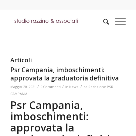
Articoli
Psr Campania, imboschimenti:
approvata la graduatoria definitiva
/
/
/
Maggio 20, 2021
0 Commenti
in
News
da
Redazione PSR
CAMPANIA
Psr Campania,
imboschimenti:
approvata la