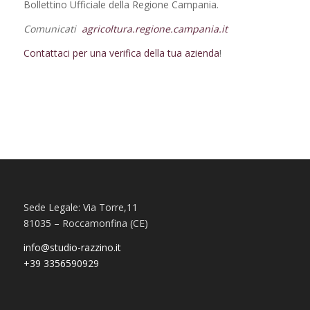
Bollettino Ufficiale della Regione Campania.
Comunicati
agricoltura.regione.campania.it
Contattaci per una verifica della tua azienda
!
Sede Legale: Via Torre,11
81035 – Roccamonfina (CE)
info@studio-razzino.it
+39 3356590929