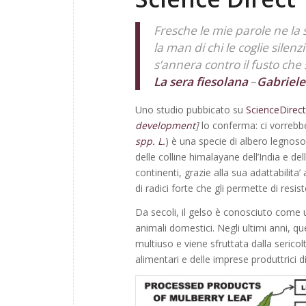
Fresche le mie parole ne la 
la man di chi le coglie
silenz
s’annera
contro il fusto che
La sera fiesolana
–
Gabriele 
Uno studio pubbicato su
ScienceDirect
development
]
lo conferma: ci vorrebber
spp. L.
) è una specie di albero legnoso
delle colline himalayane dell’India e d
continenti, grazie alla sua adattabilita’
di radici forte che gli permette di resis
Da secoli, il gelso è conosciuto come u
animali domestici. Negli ultimi anni, 
multiuso e viene sfruttata dalla sericol
alimentari e delle imprese produttrici 