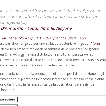
sera
ti sien come il fruscìo che fan le foglie
del gelso ne
ioso e ancor s’attarda a l’opra lenta
su l’alta scala che
 s’inargenta[…].
D’Annunzio – Laudi, libro III: Alcyone
[
Mulberry (Morus spp.): An ideal plant for sustainable
o piu’ alberi di gelso per uno sviluppo sostenibile. Il gelso (
Morus
 deciduo a crescita rapida della famiglia delle Moracee, originario
ellea Cina. Ad oggi ha una distribuzione molto ampia attraverso i
 ai diversi climi e alle diverse condizioni del suolo dovuta al suo sistem
tere ai periodi di siccità e di ambiente sfavorevole.
na pianta usata per la produzione di seta e per l’alimentazione degli
questa specie di pianta ha innescato interesse e successo come pianta
tura, dall’industria farmaceutica, dalla cosmetica, dalle aziende
di bevande.