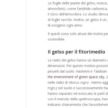
Le foglie delle piante del gelso, invec
atmosferici, come l’anidride carbonica, 
il cloro dell’atmosfera. Lo studio dimo
di foglie secche. Inoltre, un gelso è u
di ossigeno ogni anno.
E questi sono solo alcuni dei motivi pe
sostenibile.
Il gelso per il fitorimedio
Le radici del gelso hanno un diametro 
dimensioni. Per questo motivo possono a
pesanti dal suolo. Hashemi e Tabibian 
the
environment of green space city
, 
nelle radici di
Morus nigra
. Hanno aggi
mg/L) nel suolo e successivamente hann
hanno separato ed essiccato le parti de
con il metodo della spettroscopia, hanno 
indicano chiaramente che l’assorbiment