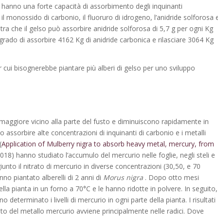
e, hanno una forte capacità di assorbimento degli inquinanti
il monossido di carbonio, il fluoruro di idrogeno, l’anidride solforosa 
stra che il gelso può assorbire anidride solforosa di 5,7 g per ogni Kg
n grado di assorbire 4162 Kg di anidride carbonica e rilasciare 3064 Kg
r cui bisognerebbe piantare più alberi di gelso per uno sviluppo
maggiore vicino alla parte del fusto e diminuiscono rapidamente in
ssorbire alte concentrazioni di inquinanti di carbonio e i metalli
(
Application of
Mulberry nigra
to absorb heavy metal, mercury, from
2018) hanno studiato l’accumulo del mercurio nelle foglie, negli steli e
unto il nitrato di mercurio in diverse concentrazioni (30,50, e 70
o piantato alberelli di 2 anni di
Morus nigra
. Dopo otto mesi
lla pianta in un forno a 70°C e le hanno ridotte in polvere. In seguito,
determinato i livelli di mercurio in ogni parte della pianta. I risultati
o del metallo mercurio avviene principalmente nelle radici. Dove